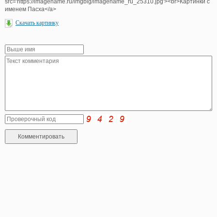
src='https://imagename.ru/imgbig/imagename_ru_25310.jpg'><br>Картинки с
именем Пасха</a>
Скачать картинку