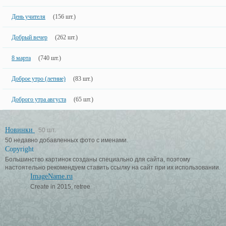
День учителя
(156 шт.)
Добрый вечер
(262 шт.)
8 марта
(740 шт.)
Доброе утро (летние)
(83 шт.)
Доброго утра августа
(65 шт.)
Новинки
50 шт.
50 недавно добавленных фото с именами.
Copyright
Большинство картинок созданы специально для сайта, поэтому
настоятельно рекомендуем ставить ссылку на сайт при их использовании.
ImageName.ru
Create in 2015, retree