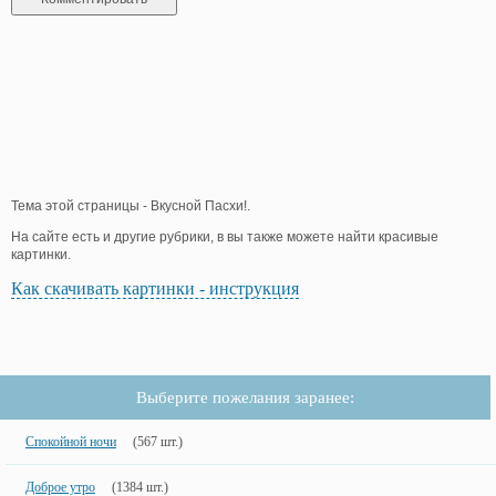
Тема этой страницы - Вкусной Пасхи!.
На сайте есть и другие рубрики, в вы также можете найти красивые
картинки.
Как скачивать картинки - инструкция
Выберите пожелания заранее:
Спокойной ночи
(567 шт.)
Доброе утро
(1384 шт.)