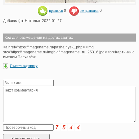
нравится
0
не нравится
0
Добавил(а): Наталья. 2022-01-27
Код для размещения на других сайтах
<a href='https://imagename.ru/pashalnye-1.php'><img
src='https://imagename.ru/imgbig/imagename_ru_25316.jpg'><br>Картинки с
именем Пасха</a>
Скачать картинку