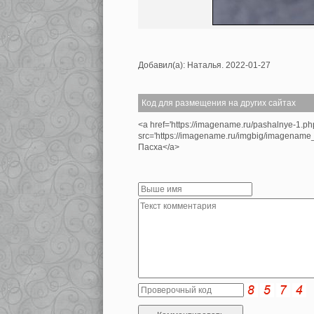
Добавил(а): Наталья. 2022-01-27
Код для размещения на других сайтах
<a href='https://imagename.ru/pashalnye-1.p
src='https://imagename.ru/imgbig/imagenam
Пасха</a>