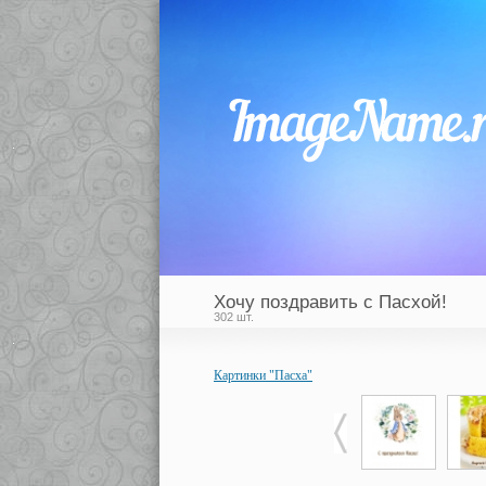
Хочу поздравить с Пасхой!
302 шт.
Картинки "Пасха"