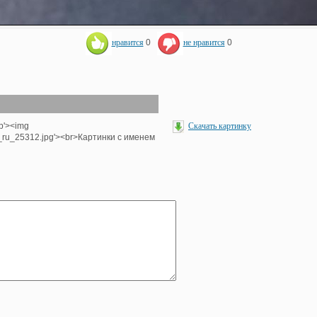
нравится
0
не нравится
0
hp'><img
Скачать картинку
e_ru_25312.jpg'><br>Картинки с именем