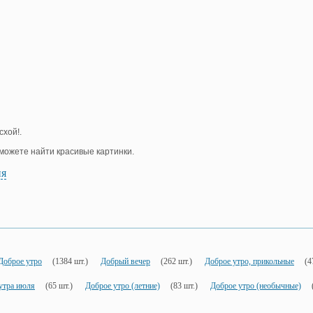
схой!.
е можете найти красивые картинки.
ия
Доброе утро
(1384 шт.)
Добрый вечер
(262 шт.)
Доброе утро, прикольные
(4
утра июля
(65 шт.)
Доброе утро (летние)
(83 шт.)
Доброе утро (необычные)