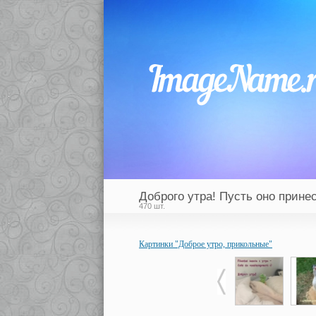
Доброго утра! Пусть оно прине
470 шт.
Картинки "Доброе утро, прикольные"