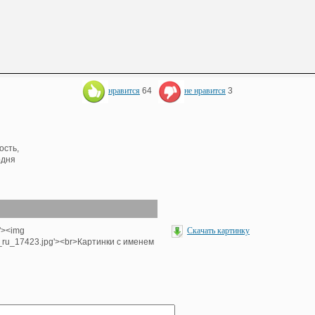
нравится
64
не нравится
3
ость,
одня
p'><img
Скачать картинку
e_ru_17423.jpg'><br>Картинки с именем