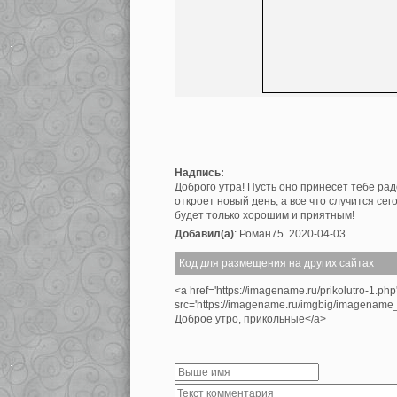
Надпись:
Доброго утра! Пусть оно принесет тебе рад
откроет новый день, а все что случится сег
будет только хорошим и приятным!
Добавил(а)
: Роман75. 2020-04-03
Код для размещения на других сайтах
<a href='https://imagename.ru/prikolutro-1.ph
src='https://imagename.ru/imgbig/imagenam
Доброе утро, прикольные</a>