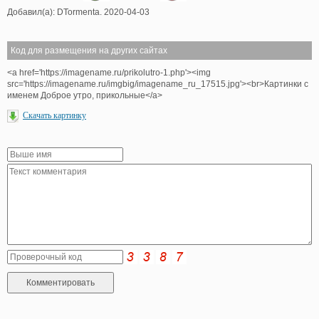
Добавил(а): DTormenta. 2020-04-03
Код для размещения на других сайтах
<a href='https://imagename.ru/prikolutro-1.php'><img
src='https://imagename.ru/imgbig/imagename_ru_17515.jpg'><br>Картинки с
именем Доброе утро, прикольные</a>
Скачать картинку