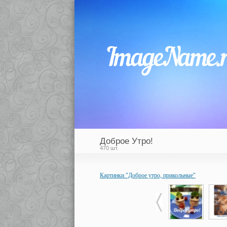
Доброе Утро!
470 шт.
Картинки "Доброе утро, прикольные"