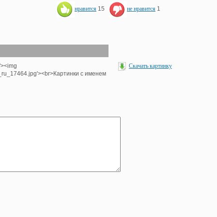
нравится
15
не нравится
1
p'><img
Скачать картинку
e_ru_17464.jpg'><br>Картинки с именем