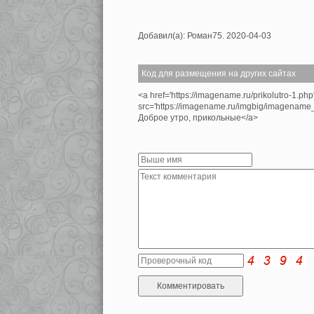
Добавил(а): Роман75. 2020-04-03
Код для размещения на других сайтах
<a href='https://imagename.ru/prikolutro-1.ph
src='https://imagename.ru/imgbig/imagenam
Доброе утро, прикольные</a>