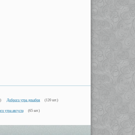
)
Доброго утра декабря
(120 шт.)
го утра августа
(65 шт.)