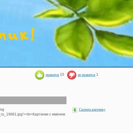
нравится
15
не нравится
1
img
Скачать картинку
e_ru_19681.jpg'><br>Картинки с именем