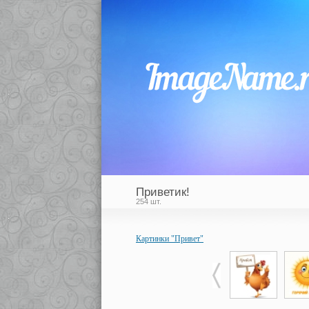
Приветик!
254 шт.
Картинки "Привет"