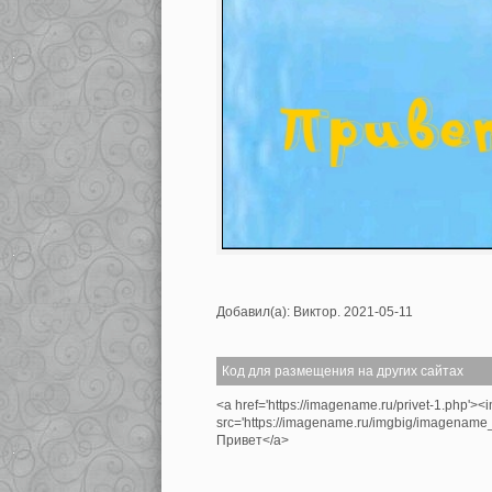
Добавил(а): Виктор. 2021-05-11
Код для размещения на других сайтах
<a href='https://imagename.ru/privet-1.php'><
src='https://imagename.ru/imgbig/imagenam
Привет</a>