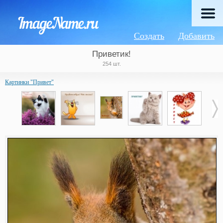
Создать
Добавить
Приветик!
254 шт.
Картинки "Привет"