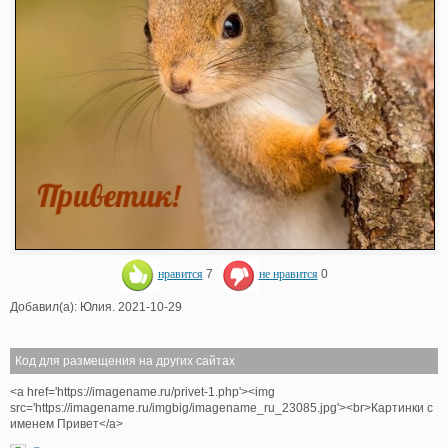
нравится
7
не нравится
0
Добавил(а): Юлия. 2021-10-29
Код для размещения на других сайтах
<a href='https://imagename.ru/privet-1.php'><img
src='https://imagename.ru/imgbig/imagename_ru_23085.jpg'><br>Картинки с
именем Привет</a>