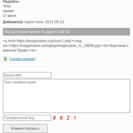
Надпись:
Тебе
привет
от меня
Добавил(а)
: logvin iryna. 2021-05-12
Код для размещения на других сайтах
<a href='https://imagename.ru/privet-1.php'><img
src='https://imagename.ru/imgbig/imagename_ru_19699.jpg'><br>Картинки с
именем Привет</a>
Скачать картинку