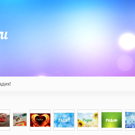
адик!