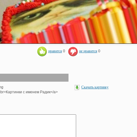
нравится
0
не нравится
0
mg
Скачать картинку
'><br>Картинки с именем Радик</a>