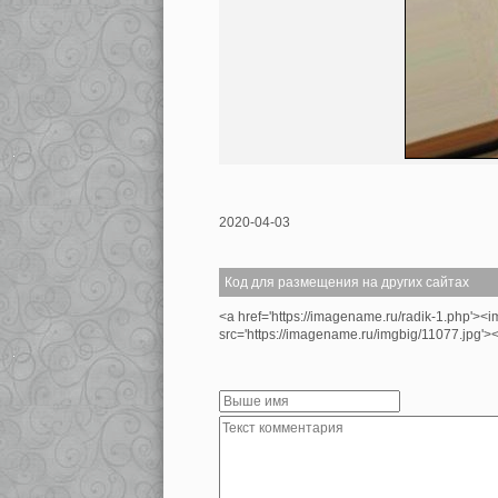
2020-04-03
Код для размещения на других сайтах
<a href='https://imagename.ru/radik-1.php'><i
src='https://imagename.ru/imgbig/11077.jpg