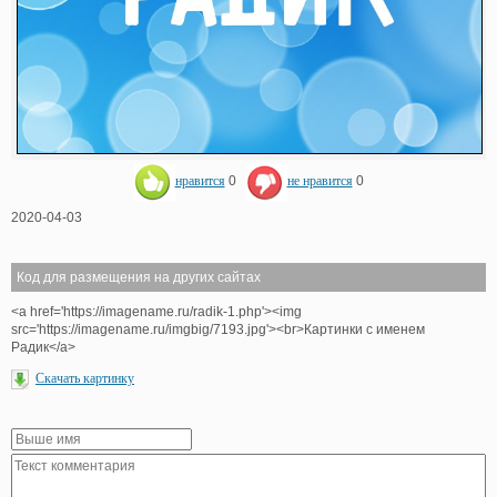
нравится
0
не нравится
0
2020-04-03
Код для размещения на других сайтах
<a href='https://imagename.ru/radik-1.php'><img
src='https://imagename.ru/imgbig/7193.jpg'><br>Картинки с именем
Радик</a>
Скачать картинку