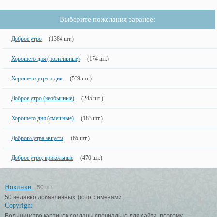
Выберите пожелания заранее:
Доброе утро
(1384 шт.)
Хорошего дня (позитивные)
(174 шт.)
Хорошего утра и дня
(539 шт.)
Доброе утро (необычные)
(245 шт.)
Хорошего дня (смешные)
(183 шт.)
Доброго утра августа
(65 шт.)
Доброе утро, прикольные
(470 шт.)
Новинки
50 шт.
50 недавно добавленных фото с именами.
Copyright
Большинство картинок созданы специально для сайта, поэтому