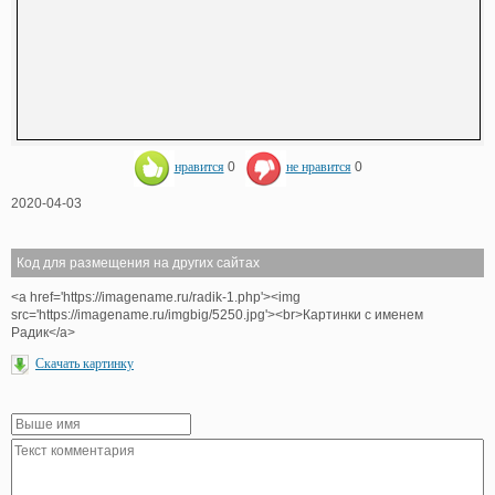
нравится
0
не нравится
0
2020-04-03
Код для размещения на других сайтах
<a href='https://imagename.ru/radik-1.php'><img
src='https://imagename.ru/imgbig/5250.jpg'><br>Картинки с именем
Радик</a>
Скачать картинку