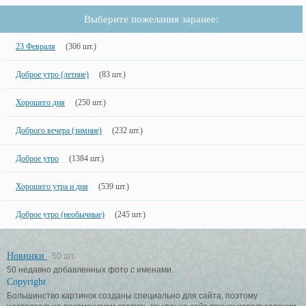
Выберите пожелания заранее:
23 Февраля
(306 шт.)
Доброе утро (летние)
(83 шт.)
Хорошего дня
(250 шт.)
Доброго вечера (зимние)
(232 шт.)
Доброе утро
(1384 шт.)
Хорошего утра и дня
(539 шт.)
Доброе утро (необычные)
(245 шт.)
Новинки
50 шт.
50 недавно добавленных фото с именами.
Copyright
Большинство картинок созданы специально для сайта, поэтому