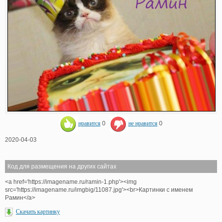
нравится
0
не нравится
0
2020-04-03
Код для размещения на других сайтах
<a href='https://imagename.ru/ramin-1.php'><img
src='https://imagename.ru/imgbig/11087.jpg'><br>Картинки с именем
Рамин</a>
Скачать картинку