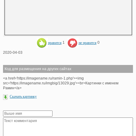
нравится
1
не нравится
0
2020-04-03
Код для размещения на других сайтах
<a href='https://imagename.ru/ramin-1.php'><img
src='https://imagename.ru/imgbig/13029.jpg'><br>Картинки с именем
Рамин</a>
Скачать картинку