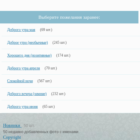
Выберите пожелания заранее:
Доброго утра мая
(69 шт.)
Доброе утро (необычные)
(245 шт.)
Хорошего дня (позитивные)
(174 шт.)
Доброго утра апреля
(70 шт.)
Спокойной ночи
(567 шт.)
Доброго вечера (зимние)
(232 шт.)
Доброго утра июня
(65 шт.)
Новинки
50 шт.
50 недавно добавленных фото с именами.
Copyright