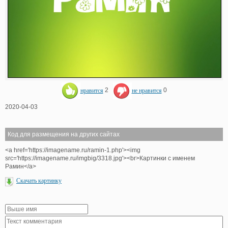
нравится
2
не нравится
0
2020-04-03
Код для размещения на других сайтах
<a href='https://imagename.ru/ramin-1.php'><img
src='https://imagename.ru/imgbig/3318.jpg'><br>Картинки с именем
Рамин</a>
Скачать картинку