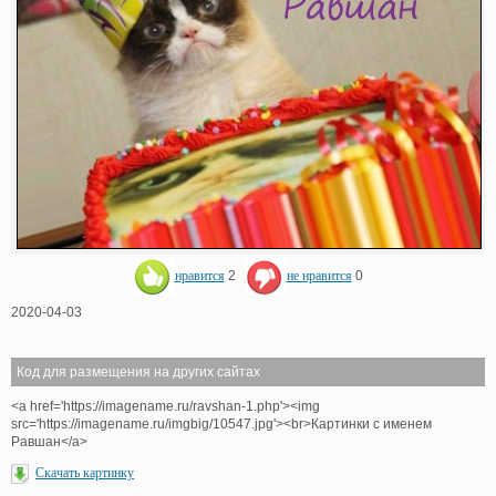
нравится
2
не нравится
0
2020-04-03
Код для размещения на других сайтах
<a href='https://imagename.ru/ravshan-1.php'><img
src='https://imagename.ru/imgbig/10547.jpg'><br>Картинки с именем
Равшан</a>
Скачать картинку