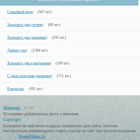
Спокойной ночи
(567 шт.)
Хорошего дня (летние)
(80 шт.)
Хорошего дня (женщине)
(195 шт.)
Доброе утро
(1384 шт.)
Хорошего дня и настроения
(180 шт.)
С днем рождения (женщине)
(711 шт.)
Рождество
(301 шт.)
Новинки
50 шт.
50 недавно добавленных фото с именами.
Copyright
Большинство картинок созданы специально для сайта, поэтому
настоятельно рекомендуем ставить ссылку на сайт при их использовании.
ImageName.ru