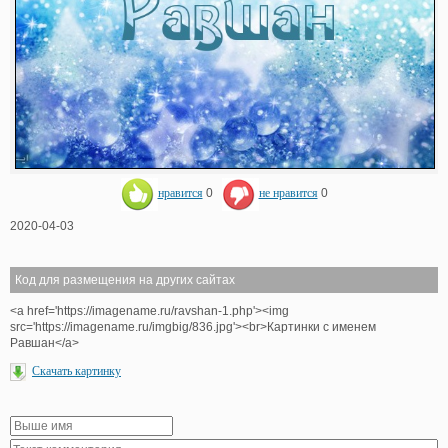
нравится
0
не нравится
0
2020-04-03
Код для размещения на других сайтах
<a href='https://imagename.ru/ravshan-1.php'><img
src='https://imagename.ru/imgbig/836.jpg'><br>Картинки с именем
Равшан</a>
Скачать картинку