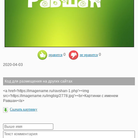
нравится
0
не нравится
0
2020-04-03
Код для размещения на других сайтах
<a href='https://imagename.ru/ravshan-1.php'><img
src='https://imagename.ru/imgbig/2778.jpg'><br>Картинки с именем
Равшан</a>
Скачать картинку