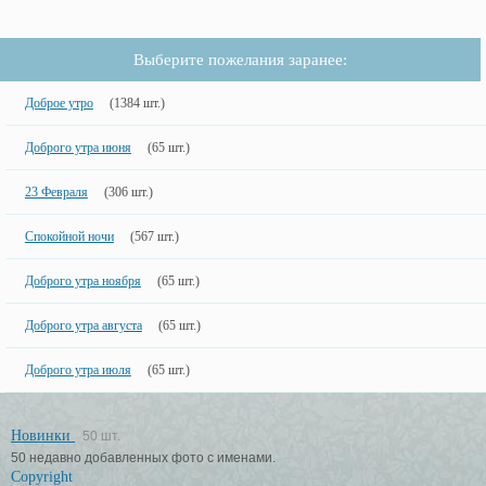
Выберите пожелания заранее:
Доброе утро
(1384 шт.)
Доброго утра июня
(65 шт.)
23 Февраля
(306 шт.)
Спокойной ночи
(567 шт.)
Доброго утра ноября
(65 шт.)
Доброго утра августа
(65 шт.)
Доброго утра июля
(65 шт.)
Новинки
50 шт.
50 недавно добавленных фото с именами.
Copyright