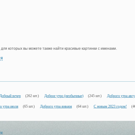
, для которых вы можете также найти красивые картинки с именами.
ия
Добрый вечер
(262 шт.)
Доброе утро (необычные)
(245 шт.)
Доброго утра авгу
о утра июля
(65 шт.)
Доброго утра января
(64 шт.)
С новым 2023 годом!
(4
ht