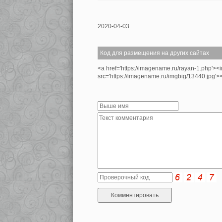
2020-04-03
Код для размещения на других сайтах
<a href='https://imagename.ru/rayan-1.php'><
src='https://imagename.ru/imgbig/13440.jpg