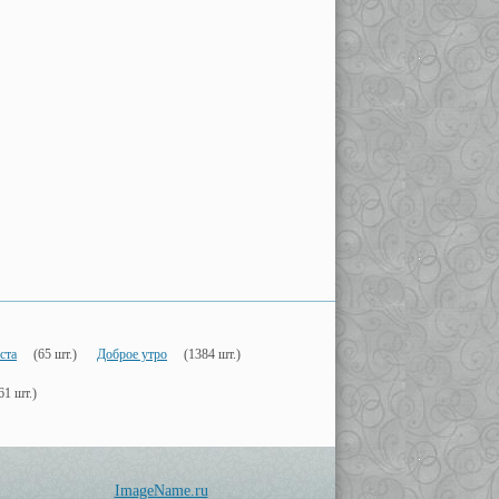
ста
(65 шт.)
Доброе утро
(1384 шт.)
61 шт.)
ImageName.ru