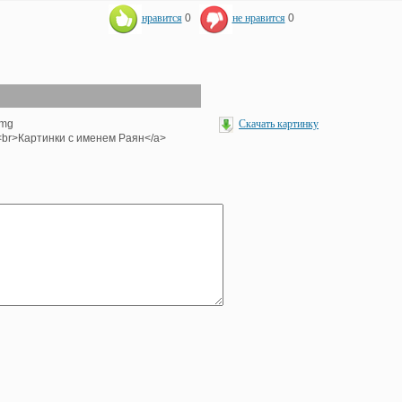
нравится
0
не нравится
0
img
Скачать картинку
'><br>Картинки с именем Раян</a>