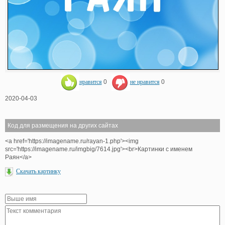
нравится
0
не нравится
0
2020-04-03
Код для размещения на других сайтах
<a href='https://imagename.ru/rayan-1.php'><img
src='https://imagename.ru/imgbig/7614.jpg'><br>Картинки с именем
Раян</a>
Скачать картинку