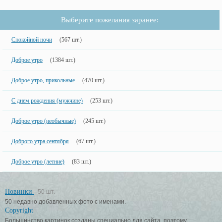
Выберите пожелания заранее:
Спокойной ночи
(567 шт.)
Доброе утро
(1384 шт.)
Доброе утро, прикольные
(470 шт.)
С днем рождения (мужчине)
(253 шт.)
Доброе утро (необычные)
(245 шт.)
Доброго утра сентября
(67 шт.)
Доброе утро (летние)
(83 шт.)
Новинки
50 шт.
50 недавно добавленных фото с именами.
Copyright
Большинство картинок созданы специально для сайта, поэтому