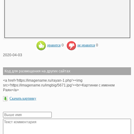
нравится
0
не нравится
0
2020-04-03
Код для размещения на других сайтах
<a href='https://imagename.ru/rayan-1.php'><img
src='https://imagename.ru/imgbig/5671.jpg'><br>Картинки с именем
Раян</a>
Скачать картинку