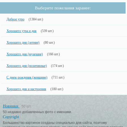
Выберите пожелания заранее:
Доброе утро
(1384 шт.)
Хорошего утра и дня
(539 шт.)
Хорошего дня (летние)
(80 шт.)
Хорошего дня (мужчине)
(166 шт.)
Хорошего дня (позитивные)
(174 шт.)
С днем рождения (женщине)
(711 шт.)
Хорошего дня и настроения
(180 шт.)
Новинки
50 шт.
50 недавно добавленных фото с именами.
Copyright
Большинство картинок созданы специально для сайта, поэтому