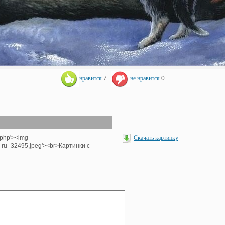
нравится
7
не нравится
0
.php'><img
Скачать картинку
_ru_32495.jpeg'><br>Картинки с