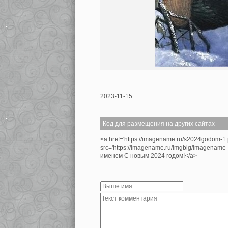
2023-11-15
Код для размещения на других сайтах
<a href='https://imagename.ru/s2024godom-1
src='https://imagename.ru/imgbig/imagename
именем С новым 2024 годом!</a>