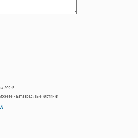
да 2024!.
е можете найти красивые картинки.
ия