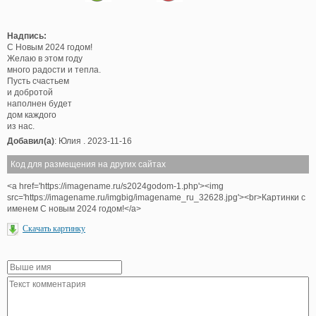
Надпись:
С Новым 2024 годом!
Желаю в этом году
много радости и тепла.
Пусть счастьем
и добротой
наполнен будет
дом каждого
из нас.
Добавил(а)
: Юлия . 2023-11-16
Код для размещения на других сайтах
<a href='https://imagename.ru/s2024godom-1.php'><img
src='https://imagename.ru/imgbig/imagename_ru_32628.jpg'><br>Картинки с
именем С новым 2024 годом!</a>
Скачать картинку