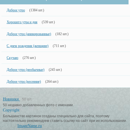
Доброе утро
(1384 шт.)
Хорошего утра и дня
(539 шт.)
Доброе утро (анимированные)
(182 шт.)
С днем рождения (женщине)
(711 шт.)
Скучаю
(276 шт.)
Доброе утро (необычные)
(245 шт.)
Доброе утро (весенние)
(264 шт.)
Новинки
50 шт.
50 недавно добавленных фото с именами.
Copyright
Большинство картинок созданы специально для сайта, поэтому
настоятельно рекомендуем ставить ссылку на сайт при их использовании.
ImageName.ru