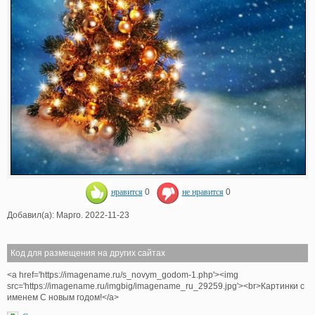
нравится
0
не нравится
0
Добавил(а): Марго. 2022-11-23
Код для размещения на других сайтах
<a href='https://imagename.ru/s_novym_godom-1.php'><img
src='https://imagename.ru/imgbig/imagename_ru_29259.jpg'><br>Картинки с
именем С новым годом!</a>