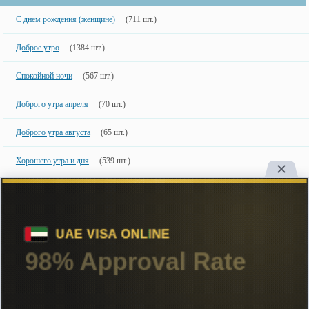
С днем рождения (женщине)
(711 шт.)
Доброе утро
(1384 шт.)
Спокойной ночи
(567 шт.)
Доброго утра апреля
(70 шт.)
Доброго утра августа
(65 шт.)
Хорошего утра и дня
(539 шт.)
Добрый вечер
(262 шт.)
Новинки
50 шт.
50 недавно добавленных фото с именами.
Copyright
Большинство картинок созданы специально для сайта, поэтому
настоятельно рекомендуем ставить ссылку на сайт при их использовании.
ImageName.ru
Create in 2015, retree