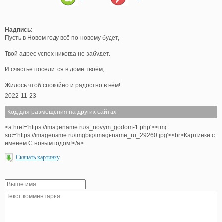
Надпись:
Пусть в Новом году всё по-новому будет,
Твой адрес успех никогда не забудет,
И счастье поселится в доме твоём,
Жилось чтоб спокойно и радостно в нём!
2022-11-23
Код для размещения на других сайтах
<a href='https://imagename.ru/s_novym_godom-1.php'><img
src='https://imagename.ru/imgbig/imagename_ru_29260.jpg'><br>Картинки с
именем С новым годом!</a>
Скачать картинку