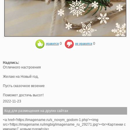
нравится
0
не нравится
0
Надпись:
Отличного настроения
Желаю на Новый год,
Пусть сказочное везение
Поможет достичь высот!
2022-11-23
Код для размещения на других сайтах
<a href='https://imagename.ru/s_novym_godom-1.php'><img
src='https://imagename.ru/imgbig/imagename_ru_29271.jpg'><br>Картинки с
именем С новым годом!</a>