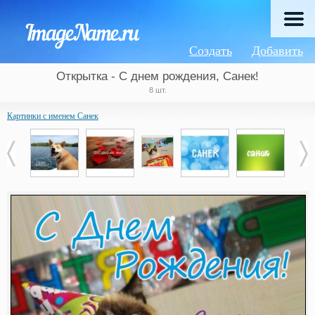
Создать
Добавить
Открытка - С днем рождения, Санек!
8 шт.
Картинки с именем Санек