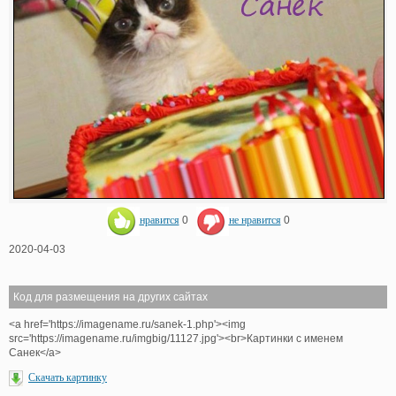
нравится
0
не нравится
0
2020-04-03
Код для размещения на других сайтах
<a href='https://imagename.ru/sanek-1.php'><img
src='https://imagename.ru/imgbig/11127.jpg'><br>Картинки с именем
Санек</a>
Скачать картинку