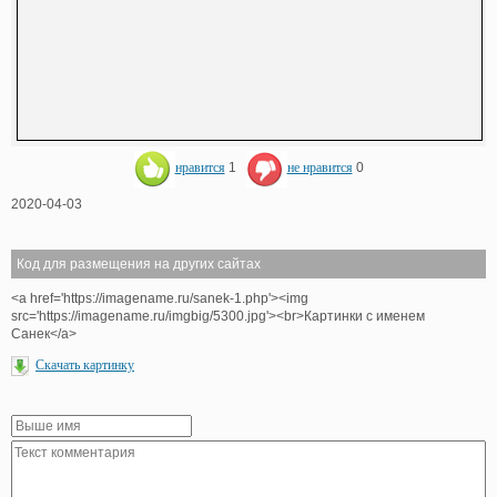
нравится
1
не нравится
0
2020-04-03
Код для размещения на других сайтах
<a href='https://imagename.ru/sanek-1.php'><img
src='https://imagename.ru/imgbig/5300.jpg'><br>Картинки с именем
Санек</a>
Скачать картинку