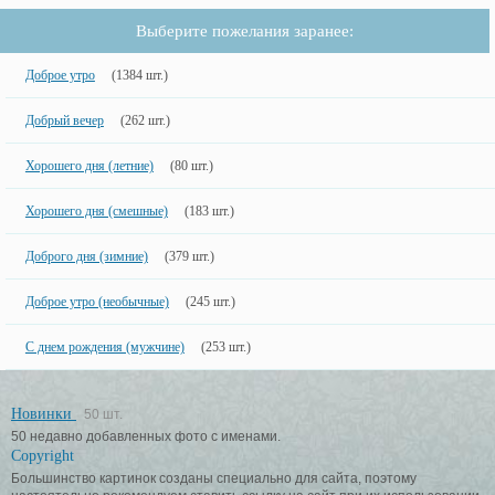
Выберите пожелания заранее:
Доброе утро
(1384 шт.)
Добрый вечер
(262 шт.)
Хорошего дня (летние)
(80 шт.)
Хорошего дня (смешные)
(183 шт.)
Доброго дня (зимние)
(379 шт.)
Доброе утро (необычные)
(245 шт.)
С днем рождения (мужчине)
(253 шт.)
Новинки
50 шт.
50 недавно добавленных фото с именами.
Copyright
Большинство картинок созданы специально для сайта, поэтому