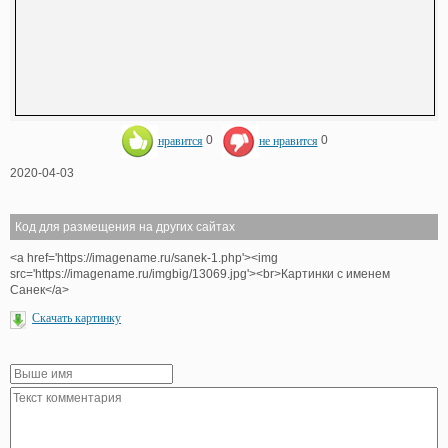
нравится
0
не нравится
0
2020-04-03
Код для размещения на других сайтах
<a href='https://imagename.ru/sanek-1.php'><img
src='https://imagename.ru/imgbig/13069.jpg'><br>Картинки с именем
Санек</a>
Скачать картинку