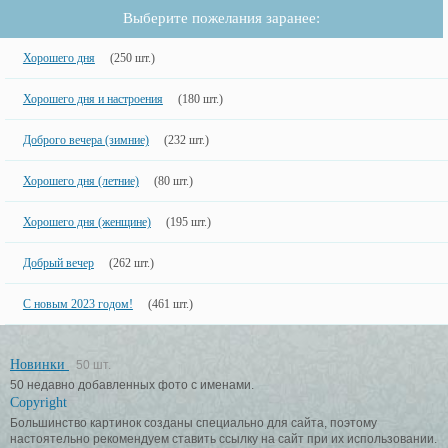
Выберите пожелания заранее:
Хорошего дня
(250 шт.)
Хорошего дня и настроения
(180 шт.)
Доброго вечера (зимние)
(232 шт.)
Хорошего дня (летние)
(80 шт.)
Хорошего дня (женщине)
(195 шт.)
Добрый вечер
(262 шт.)
С новым 2023 годом!
(461 шт.)
Новинки
50 шт.
50 недавно добавленных фото с именами.
Copyright
Большинство картинок созданы специально для сайта, поэтому
настоятельно рекомендуем ставить ссылку на сайт при их использовании.