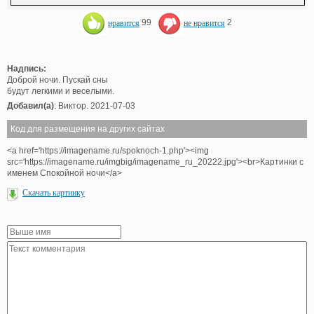
нравится
99
не нравится
2
Надпись:
Доброй ночи. Пускай сны
будут легкими и веселыми.
Добавил(а)
: Виктор. 2021-07-03
Код для размещения на других сайтах
<a href='https://imagename.ru/spoknoch-1.php'><img
src='https://imagename.ru/imgbig/imagename_ru_20222.jpg'><br>Картинки с
именем Спокойной ночи</a>
Скачать картинку