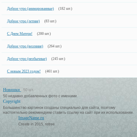
Доброе утро (анимированные)
(182 шт.)
Доброе утро (летние)
(83 шт.)
С Днем Матери!
(200 шт.)
Доброе утро (весенние)
(264 шт.)
Доброе утро (необычные)
(245 шт.)
С новым 2023 годом!
(461 шт.)
Новинки
50 шт.
50 недавно добавленных фото с именами.
Copyright
Большинство картинок созданы специально для сайта, поэтому
настоятельно рекомендуем ставить ссылку на сайт при их использовании.
ImageName.ru
Create in 2015, retree