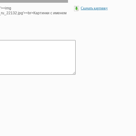
p'><img
Скачать картинку
e_ru_22132.jpg'><br>Картинки с именем