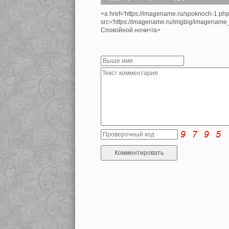
<a href='https://imagename.ru/spoknoch-1.ph
src='https://imagename.ru/imgbig/imagenam
Спокойной ночи</a>