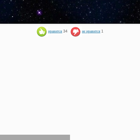
нравится
34
не нравится
1