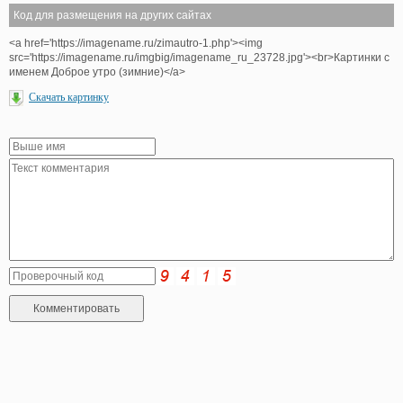
Код для размещения на других сайтах
<a href='https://imagename.ru/zimautro-1.php'><img
src='https://imagename.ru/imgbig/imagename_ru_23728.jpg'><br>Картинки с
именем Доброе утро (зимние)</a>
Скачать картинку