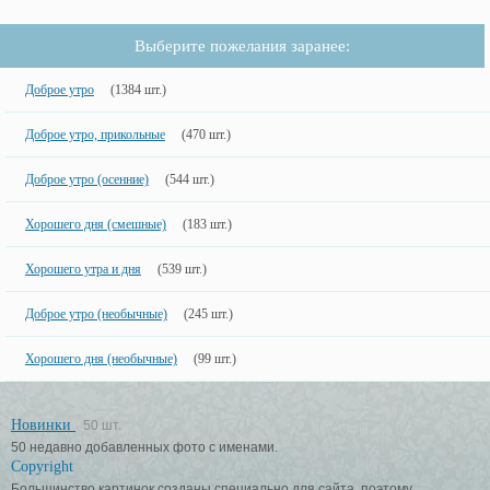
Выберите пожелания заранее:
Доброе утро
(1384 шт.)
Доброе утро, прикольные
(470 шт.)
Доброе утро (осенние)
(544 шт.)
Хорошего дня (смешные)
(183 шт.)
Хорошего утра и дня
(539 шт.)
Доброе утро (необычные)
(245 шт.)
Хорошего дня (необычные)
(99 шт.)
Новинки
50 шт.
50 недавно добавленных фото с именами.
Copyright
Большинство картинок созданы специально для сайта, поэтому