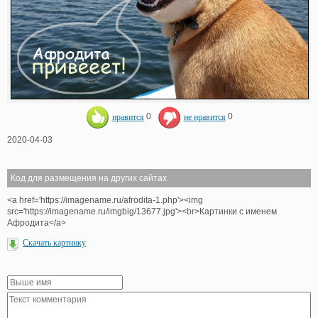
нравится
0
не нравится
0
2020-04-03
Код для размещения на других сайтах
<a href='https://imagename.ru/afrodita-1.php'><img
src='https://imagename.ru/imgbig/13677.jpg'><br>Картинки с именем
Афродита</a>
Скачать картинку