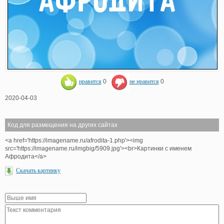
нравится
0
не нравится
0
2020-04-03
Код для размещения на других сайтах
<a href='https://imagename.ru/afrodita-1.php'><img
src='https://imagename.ru/imgbig/5909.jpg'><br>Картинки с именем
Афродита</a>
Скачать картинку