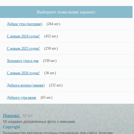
Выберите пожелания заранее:
Доброе утро (весенние)
(264 шт.)
С новым 2024 годом!
(452 шт.)
С новым 2025 годом!
(259 шт.)
Хорошего утра и дня
(539 шт.)
С новым 2026 годом!
(36 шт.)
Доброго вечера (зимние)
(232 шт.)
Доброго утра июня
(65 шт.)
Новинки
50 шт.
50 недавно добавленных фото с именами.
Copyright
Большинство картинок созданы специально для сайта, поэтому