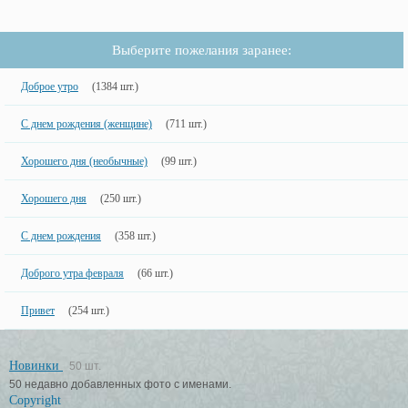
Выберите пожелания заранее:
Доброе утро
(1384 шт.)
С днем рождения (женщине)
(711 шт.)
Хорошего дня (необычные)
(99 шт.)
Хорошего дня
(250 шт.)
С днем рождения
(358 шт.)
Доброго утра февраля
(66 шт.)
Привет
(254 шт.)
Новинки
50 шт.
50 недавно добавленных фото с именами.
Copyright