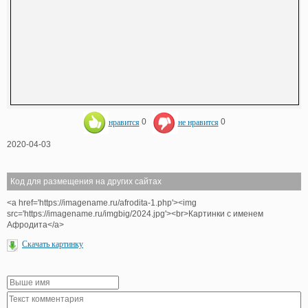
нравится
0
не нравится
0
2020-04-03
Код для размещения на других сайтах
<a href='https://imagename.ru/afrodita-1.php'><img
src='https://imagename.ru/imgbig/2024.jpg'><br>Картинки с именем
Афродита</a>
Скачать картинку