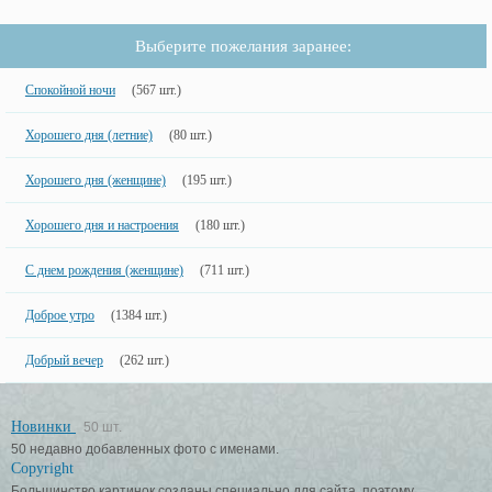
Выберите пожелания заранее:
Спокойной ночи
(567 шт.)
Хорошего дня (летние)
(80 шт.)
Хорошего дня (женщине)
(195 шт.)
Хорошего дня и настроения
(180 шт.)
С днем рождения (женщине)
(711 шт.)
Доброе утро
(1384 шт.)
Добрый вечер
(262 шт.)
Новинки
50 шт.
50 недавно добавленных фото с именами.
Copyright
Большинство картинок созданы специально для сайта, поэтому