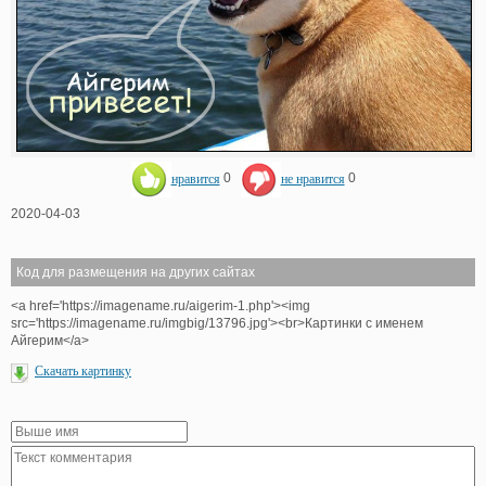
нравится
0
не нравится
0
2020-04-03
Код для размещения на других сайтах
<a href='https://imagename.ru/aigerim-1.php'><img
src='https://imagename.ru/imgbig/13796.jpg'><br>Картинки с именем
Айгерим</a>
Скачать картинку