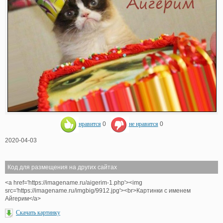
нравится
0
не нравится
0
2020-04-03
Код для размещения на других сайтах
<a href='https://imagename.ru/aigerim-1.php'><img
src='https://imagename.ru/imgbig/9912.jpg'><br>Картинки с именем
Айгерим</a>
Скачать картинку