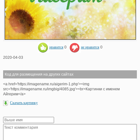
нравится
0
не нравится
0
2020-04-03
Код для размещения на других сайтах
<a href='https://imagename.ru/aigerim-1.php'><img
src='https://imagename.ru/imgbig/4085.jpg'><br>Картинки с именем
Айгерим</a>
Скачать картинку