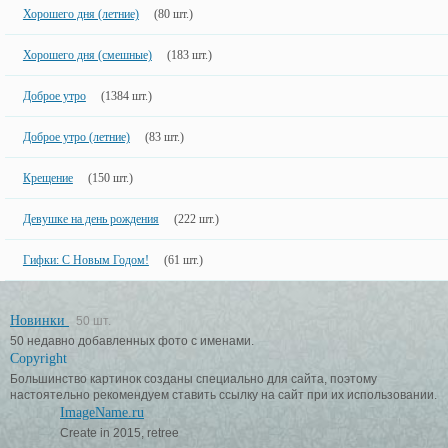
Хорошего дня (летние)
(80 шт.)
Хорошего дня (смешные)
(183 шт.)
Доброе утро
(1384 шт.)
Доброе утро (летние)
(83 шт.)
Крещение
(150 шт.)
Девушке на день рождения
(222 шт.)
Гифки: С Новым Годом!
(61 шт.)
Новинки
50 шт.
50 недавно добавленных фото с именами.
Copyright
Большинство картинок созданы специально для сайта, поэтому
настоятельно рекомендуем ставить ссылку на сайт при их использовании.
ImageName.ru
Create in 2015, retree