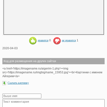
нравится
0
не нравится
1
2020-04-03
Код для размещения на других сайтах
<a href='https://imagename.ru/aigerim-1.php'><img
src='https://imagename.ru/imgbig/name_15953.jpg'><br>Картинки с именем
Айгерим</a>
Скачать картинку