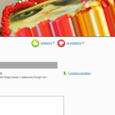
нравится
0
не нравится
0
mg
Скачать картинку
'><br>Картинки с именем Анар</a>