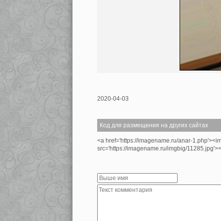
2020-04-03
Код для размещения на других сайтах
<a href='https://imagename.ru/anar-1.php'><i
src='https://imagename.ru/imgbig/11285.jpg