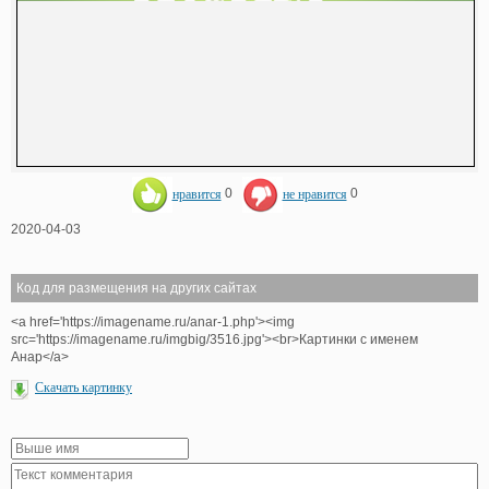
нравится
0
не нравится
0
2020-04-03
Код для размещения на других сайтах
<a href='https://imagename.ru/anar-1.php'><img
src='https://imagename.ru/imgbig/3516.jpg'><br>Картинки с именем
Анар</a>
Скачать картинку