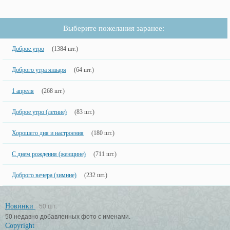
Выберите пожелания заранее:
Доброе утро
(1384 шт.)
Доброго утра января
(64 шт.)
1 апреля
(268 шт.)
Доброе утро (летние)
(83 шт.)
Хорошего дня и настроения
(180 шт.)
С днем рождения (женщине)
(711 шт.)
Доброго вечера (зимние)
(232 шт.)
Новинки
50 шт.
50 недавно добавленных фото с именами.
Copyright