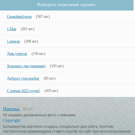
Выберите пожелания заранее:
Спокойной ночи
(567 шт.)
1 Мая
(201 шт.)
1 апреля
(268 шт.)
День учителя
(156 шт.)
Хорошего дня (женщине)
(195 шт.)
Доброго утра ноября
(65 шт.)
С новым 2022 годом!
(435 шт.)
Новинки
50 шт.
50 недавно добавленных фото с именами.
Copyright
Большинство картинок созданы специально для сайта, поэтому
настоятельно рекомендуем ставить ссылку на сайт при их использовании.