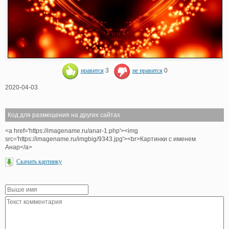
нравится
3
не нравится
0
2020-04-03
Код для размещения на других сайтах
<a href='https://imagename.ru/anar-1.php'><img
src='https://imagename.ru/imgbig/9343.jpg'><br>Картинки с именем
Анар</a>
Скачать картинку