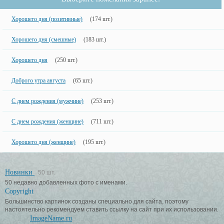
Хорошего дня (позитивные)
(174 шт.)
Хорошего дня (смешные)
(183 шт.)
Хорошего дня
(250 шт.)
Доброго утра августа
(65 шт.)
С днем рождения (мужчине)
(253 шт.)
С днем рождения (женщине)
(711 шт.)
Хорошего дня (женщине)
(195 шт.)
Новинки
50 шт.
50 недавно добавленных фото с именами.
Copyright
Большинство картинок созданы специально для сайта, поэтому
настоятельно рекомендуем ставить ссылку на сайт при их использовании.
ImageName.ru