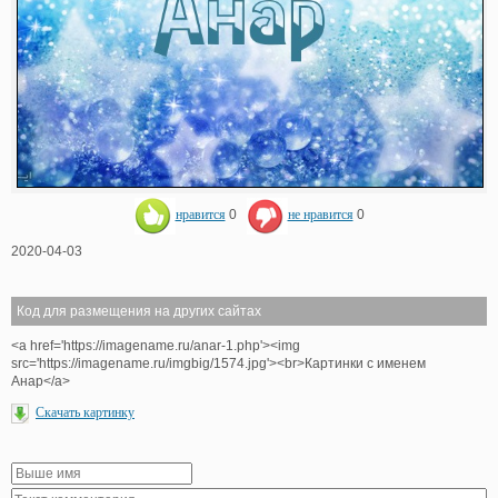
нравится
0
не нравится
0
2020-04-03
Код для размещения на других сайтах
<a href='https://imagename.ru/anar-1.php'><img
src='https://imagename.ru/imgbig/1574.jpg'><br>Картинки с именем
Анар</a>
Скачать картинку