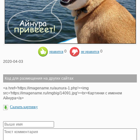
нравится
0
не нравится
0
2020-04-03
Код для размещения на других сайтах
<a href='https://imagename.ru/aunura-1.php'><img
src='https://imagename.ru/imgbig/14091.jpg'><br>Картинки с именем
Айнура</a>
Скачать картинку