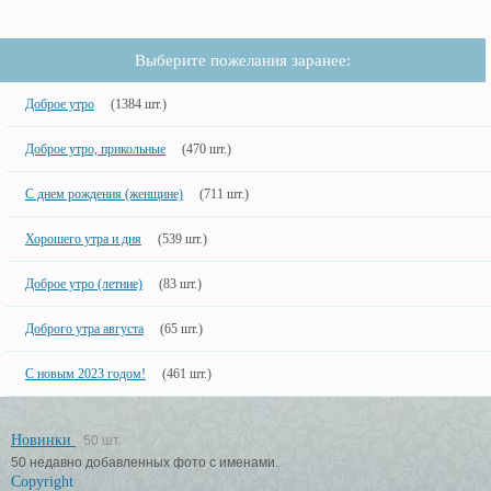
Выберите пожелания заранее:
Доброе утро
(1384 шт.)
Доброе утро, прикольные
(470 шт.)
С днем рождения (женщине)
(711 шт.)
Хорошего утра и дня
(539 шт.)
Доброе утро (летние)
(83 шт.)
Доброго утра августа
(65 шт.)
С новым 2023 годом!
(461 шт.)
Новинки
50 шт.
50 недавно добавленных фото с именами.
Copyright