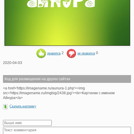
нравится
2
не нравится
0
2020-04-03
Код для размещения на других сайтах
<a href='https://imagename.ru/aunura-1.php'><img
src='https://imagename.ru/imgbig/2438.jpg'><br>Картинки с именем
Айнура</a>
Скачать картинку