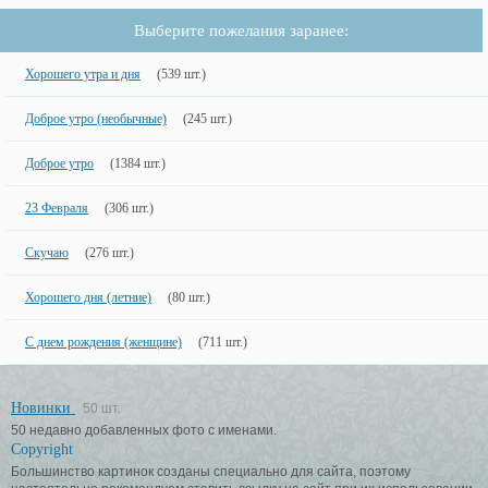
Выберите пожелания заранее:
Хорошего утра и дня
(539 шт.)
Доброе утро (необычные)
(245 шт.)
Доброе утро
(1384 шт.)
23 Февраля
(306 шт.)
Скучаю
(276 шт.)
Хорошего дня (летние)
(80 шт.)
С днем рождения (женщине)
(711 шт.)
Новинки
50 шт.
50 недавно добавленных фото с именами.
Copyright
Большинство картинок созданы специально для сайта, поэтому