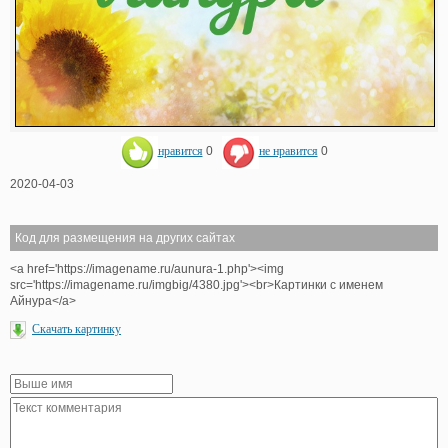
нравится
0
не нравится
0
2020-04-03
Код для размещения на других сайтах
<a href='https://imagename.ru/aunura-1.php'><img
src='https://imagename.ru/imgbig/4380.jpg'><br>Картинки с именем
Айнура</a>
Скачать картинку