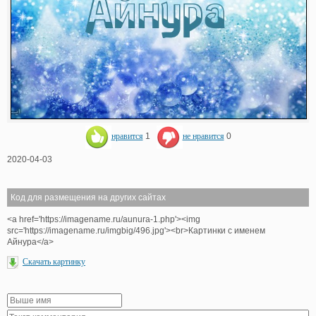
нравится
1
не нравится
0
2020-04-03
Код для размещения на других сайтах
<a href='https://imagename.ru/aunura-1.php'><img
src='https://imagename.ru/imgbig/496.jpg'><br>Картинки с именем
Айнура</a>
Скачать картинку