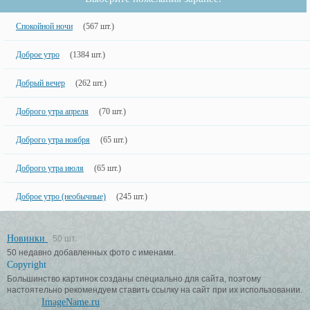
Спокойной ночи
(567 шт.)
Доброе утро
(1384 шт.)
Добрый вечер
(262 шт.)
Доброго утра апреля
(70 шт.)
Доброго утра ноября
(65 шт.)
Доброго утра июля
(65 шт.)
Доброе утро (необычные)
(245 шт.)
Новинки
50 шт.
50 недавно добавленных фото с именами.
Copyright
Большинство картинок созданы специально для сайта, поэтому
настоятельно рекомендуем ставить ссылку на сайт при их использовании.
ImageName.ru