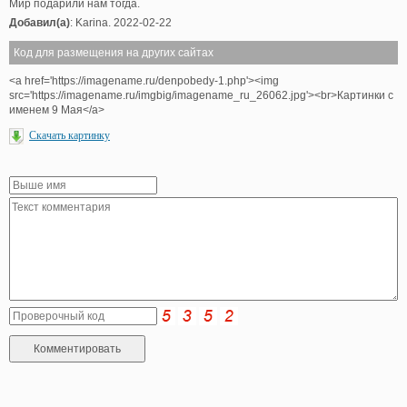
Мир подарили нам тогда.
Добавил(а)
: Karina. 2022-02-22
Код для размещения на других сайтах
<a href='https://imagename.ru/denpobedy-1.php'><img
src='https://imagename.ru/imgbig/imagename_ru_26062.jpg'><br>Картинки с
именем 9 Мая</a>
Скачать картинку