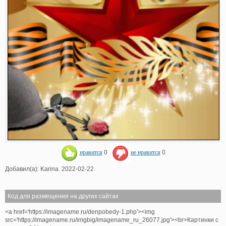
нравится
0
не нравится
0
Добавил(а): Karina. 2022-02-22
Код для размещения на других сайтах
<a href='https://imagename.ru/denpobedy-1.php'><img
src='https://imagename.ru/imgbig/imagename_ru_26077.jpg'><br>Картинки с