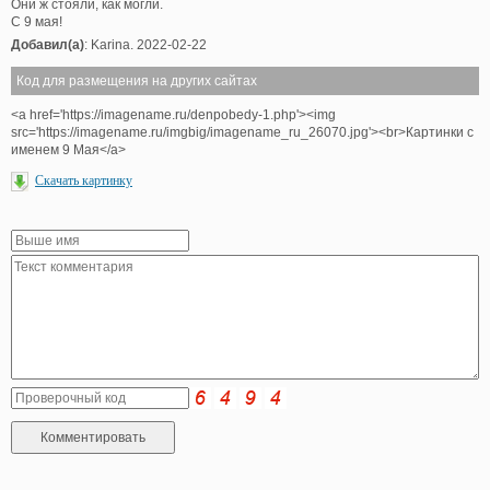
Они ж стояли, как могли.
С 9 мая!
Добавил(а)
: Karina. 2022-02-22
Код для размещения на других сайтах
<a href='https://imagename.ru/denpobedy-1.php'><img
src='https://imagename.ru/imgbig/imagename_ru_26070.jpg'><br>Картинки с
именем 9 Мая</a>
Скачать картинку